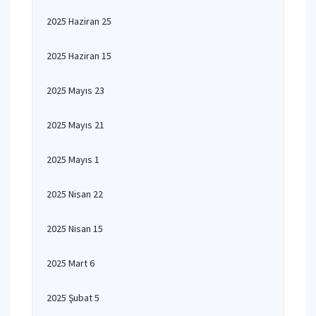
2025 Haziran 25
2025 Haziran 15
2025 Mayıs 23
2025 Mayıs 21
2025 Mayıs 1
2025 Nisan 22
2025 Nisan 15
2025 Mart 6
2025 Şubat 5