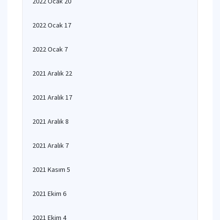
2022 Ocak 20
2022 Ocak 17
2022 Ocak 7
2021 Aralık 22
2021 Aralık 17
2021 Aralık 8
2021 Aralık 7
2021 Kasım 5
2021 Ekim 6
2021 Ekim 4