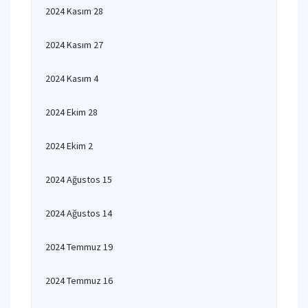
2024 Kasım 28
2024 Kasım 27
2024 Kasım 4
2024 Ekim 28
2024 Ekim 2
2024 Ağustos 15
2024 Ağustos 14
2024 Temmuz 19
2024 Temmuz 16