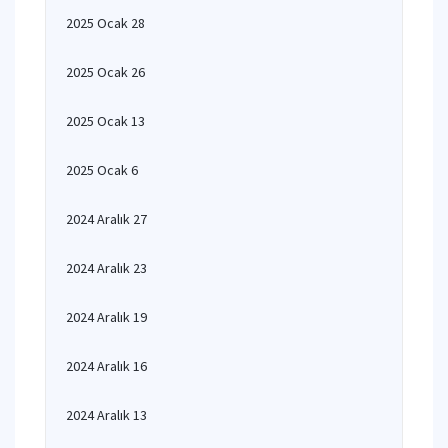
2025 Ocak 28
2025 Ocak 26
2025 Ocak 13
2025 Ocak 6
2024 Aralık 27
2024 Aralık 23
2024 Aralık 19
2024 Aralık 16
2024 Aralık 13