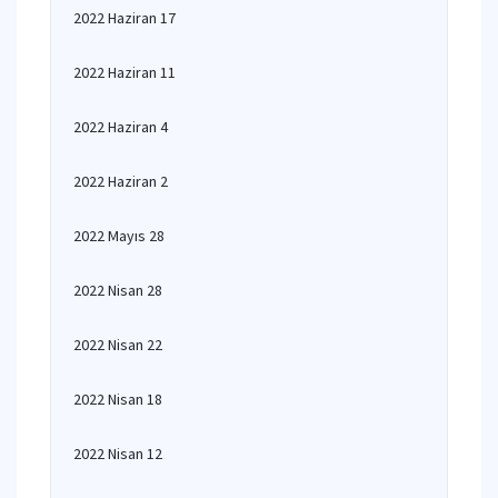
2022 Haziran 17
2022 Haziran 11
2022 Haziran 4
2022 Haziran 2
2022 Mayıs 28
2022 Nisan 28
2022 Nisan 22
2022 Nisan 18
2022 Nisan 12