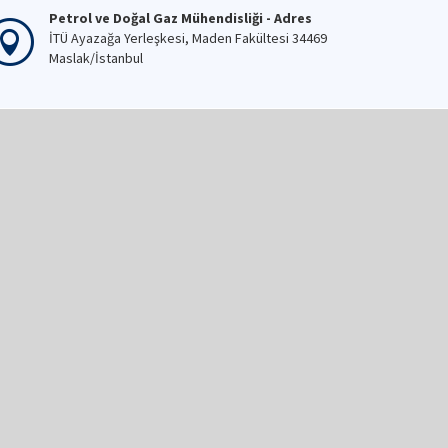
Petrol ve Doğal Gaz Mühendisliği - Adres
İTÜ Ayazağa Yerleşkesi, Maden Fakültesi 34469
Maslak/İstanbul