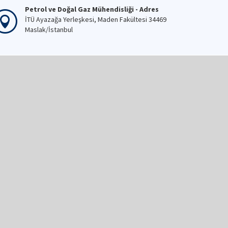
Petrol ve Doğal Gaz Mühendisliği - Adres
İTÜ Ayazağa Yerleşkesi, Maden Fakültesi 34469
Maslak/İstanbul