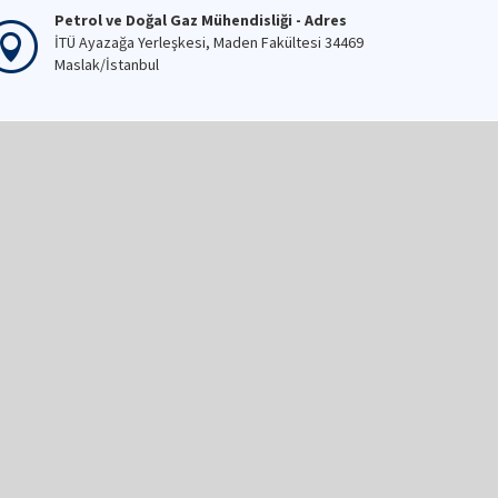
Petrol ve Doğal Gaz Mühendisliği - Adres
İTÜ Ayazağa Yerleşkesi, Maden Fakültesi 34469
Maslak/İstanbul